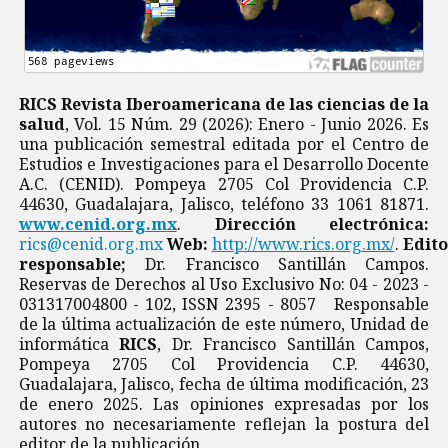
RICS Revista Iberoamericana de las ciencias de la
salud
, Vol. 15 Núm. 29 (2026): Enero - Junio 2026. Es
una publicación semestral editada por el Centro de
Estudios e Investigaciones para el Desarrollo Docente
A.C. (CENID). Pompeya 2705 Col Providencia C.P.
44630, Guadalajara, Jalisco, teléfono 33 1061 81871.
www.cenid.org.mx
.
Dirección electrónica:
rics@cenid.org.mx
Web:
http://www.rics.org.mx/
.
Edito
responsable;
Dr. Francisco Santillán Campos.
Reservas de Derechos al Uso Exclusivo No: 04 - 2023 -
031317004800 - 102, ISSN 2395 - 8057 Responsable
de la última actualización de este número, Unidad de
informática
RICS
, Dr. Francisco Santillán Campos,
Pompeya 2705 Col Providencia C.P. 44630,
Guadalajara, Jalisco, fecha de última modificación, 23
de enero 2025. Las opiniones expresadas por los
autores no necesariamente reflejan la postura del
editor de la publicación.